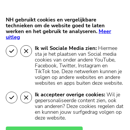
Skip
Start van hoofdcontent
naar
content
Nieuws
NH Gooi
Partners
NH gebruikt cookies en vergelijkbare
MENU
technieken om de website goed te laten
werken en het gebruik te analyseren.
Mijn regio
Meer
uitleg
Ik wil Sociale Media zien:
Hiermee
404 - Pagina niet
sta je het plaatsen van Social media
cookies van onder andere YouTube,
gevonden
Facebook, Twitter, Instagram en
TikTok toe.
Deze netwerken kunnen je
volgen op andere websites en andere
websites en apps buiten deze website.
De pagina die je hebt opgevraagd is helaas niet
teruggevonden in onze database.
Ik accepteer overige cookies:
Wil je
gepersonaliseerde content zien, ook
U kunt terugkeren naar de homepagina, of een pagina
van anderen? Deze cookies regelen dat
openen in het menu boven- of onderaan deze pagina.
en kunnen jouw surfgedrag volgen op
deze website.
Naar de
Naar mijn