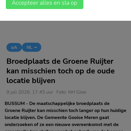
Accepteer alles en sla op
aA
NL
Broedplaats de Groene Ruijter
kan misschien toch op de oude
locatie blijven
9 juli 2026, 17.45 uur
· Foto:
NH Gooi
BUSSUM - De maatschappelijke broedplaats de
Groene Ruijter kan misschien toch langer op hun huidige
locatie blijven. De Gemeente Gooise Meren gaat
onderzoeken of ze een nieuwe overeenkomst met de