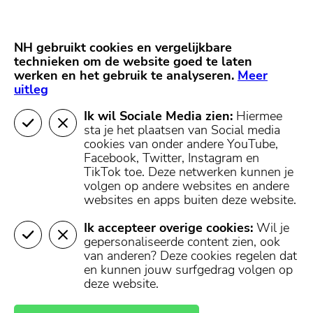
Skip
Start van hoofdcontent
naar
content
Nieuws
NH Gooi
Partners
NH gebruikt cookies en vergelijkbare
MENU
technieken om de website goed te laten
werken en het gebruik te analyseren.
Mijn regio
Meer
uitleg
Ik wil Sociale Media zien:
Hiermee
sta je het plaatsen van Social media
cookies van onder andere YouTube,
Facebook, Twitter, Instagram en
TikTok toe.
Deze netwerken kunnen je
volgen op andere websites en andere
websites en apps buiten deze website.
Ik accepteer overige cookies:
Wil je
gepersonaliseerde content zien, ook
van anderen? Deze cookies regelen dat
en kunnen jouw surfgedrag volgen op
deze website.