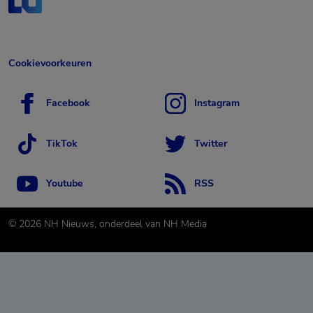
Cookievoorkeuren
Facebook
Instagram
TikTok
Twitter
Youtube
RSS
©
2026
NH Nieuws, onderdeel van NH Media