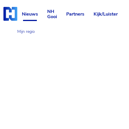
Skip
Start van hoofdcontent
naar
NH
content
Nieuws
Partners
Kijk/Luister
Gooi
Mijn regio