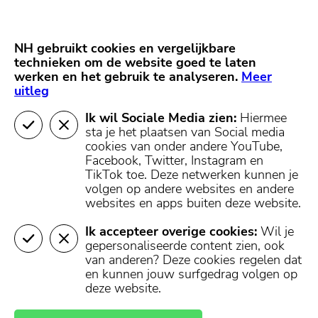
Skip
Start van hoofdcontent
naar
content
Nieuws
NH Gooi
Partners
NH gebruikt cookies en vergelijkbare
MENU
technieken om de website goed te laten
werken en het gebruik te analyseren.
Mijn regio
Meer
uitleg
Ik wil Sociale Media zien:
Hiermee
sta je het plaatsen van Social media
cookies van onder andere YouTube,
Facebook, Twitter, Instagram en
TikTok toe.
Deze netwerken kunnen je
volgen op andere websites en andere
websites en apps buiten deze website.
Ik accepteer overige cookies:
Wil je
gepersonaliseerde content zien, ook
van anderen? Deze cookies regelen dat
en kunnen jouw surfgedrag volgen op
deze website.