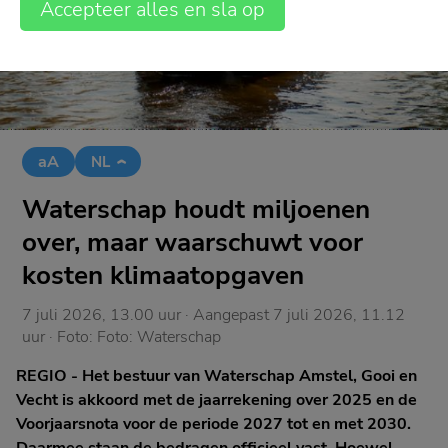
Accepteer alles en sla op
aA
NL
Waterschap houdt miljoenen
over, maar waarschuwt voor
kosten klimaatopgaven
7 juli 2026, 13.00 uur
· Aangepast
7 juli 2026, 11.12
uur
· Foto:
Foto: Waterschap
REGIO - Het bestuur van Waterschap Amstel, Gooi en
Vecht is akkoord met de jaarrekening over 2025 en de
Voorjaarsnota voor de periode 2027 tot en met 2030.