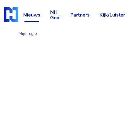
Skip
Start van hoofdcontent
naar
NH
content
Nieuws
Partners
Kijk/Luister
Gooi
Mijn regio