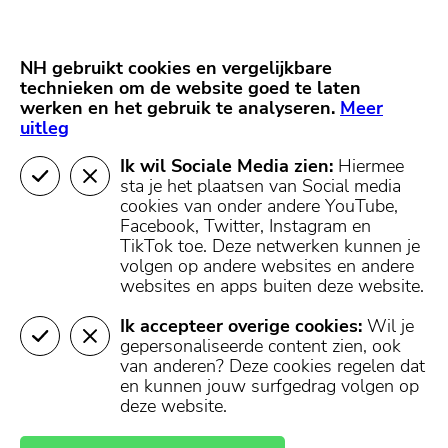
Skip
Start van hoofdcontent
naar
content
Nieuws
NH Gooi
Partners
NH gebruikt cookies en vergelijkbare
MENU
technieken om de website goed te laten
werken en het gebruik te analyseren.
Mijn regio
Meer
uitleg
Ik wil Sociale Media zien:
Hiermee
sta je het plaatsen van Social media
cookies van onder andere YouTube,
Facebook, Twitter, Instagram en
TikTok toe.
Deze netwerken kunnen je
volgen op andere websites en andere
websites en apps buiten deze website.
Ik accepteer overige cookies:
Wil je
gepersonaliseerde content zien, ook
van anderen? Deze cookies regelen dat
en kunnen jouw surfgedrag volgen op
deze website.