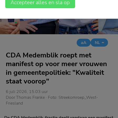
Accepteer alles en sla op
aA
NL
CDA Medemblik roept met
manifest op voor meer vrouwen
in gemeentepolitiek: "Kwaliteit
staat voorop"
6 juli 2026, 15.03 uur
Door
Thomas Franke
· Foto:
Streekomroep_West-
Friesland
De CDA Medemblik-fractie deelt vandaag een manifest