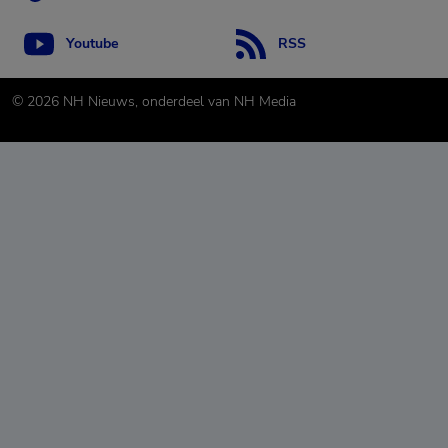
Youtube
RSS
©
2026
NH Nieuws, onderdeel van NH Media