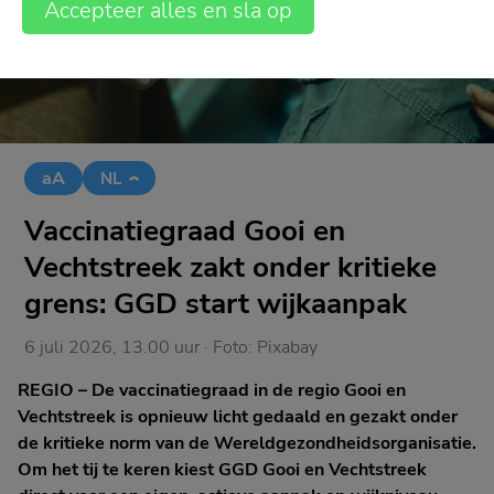
Accepteer alles en sla op
aA
NL
Vaccinatiegraad Gooi en
Vechtstreek zakt onder kritieke
grens: GGD start wijkaanpak
6 juli 2026, 13.00 uur
· Foto:
Pixabay
REGIO – De vaccinatiegraad in de regio Gooi en
Vechtstreek is opnieuw licht gedaald en gezakt onder
de kritieke norm van de Wereldgezondheidsorganisatie.
Om het tij te keren kiest GGD Gooi en Vechtstreek