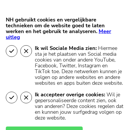
Skip
Start van hoofdcontent
naar
content
Nieuws
NH Gooi
Partners
NH gebruikt cookies en vergelijkbare
MENU
technieken om de website goed te laten
werken en het gebruik te analyseren.
Mijn regio
Meer
uitleg
Ik wil Sociale Media zien:
Hiermee
sta je het plaatsen van Social media
cookies van onder andere YouTube,
Facebook, Twitter, Instagram en
TikTok toe.
Deze netwerken kunnen je
volgen op andere websites en andere
websites en apps buiten deze website.
Ik accepteer overige cookies:
Wil je
gepersonaliseerde content zien, ook
van anderen? Deze cookies regelen dat
en kunnen jouw surfgedrag volgen op
deze website.