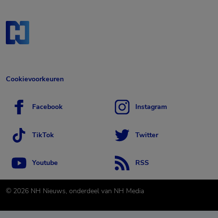
Cookievoorkeuren
Facebook
Instagram
TikTok
Twitter
Youtube
RSS
©
2026
NH Nieuws, onderdeel van NH Media