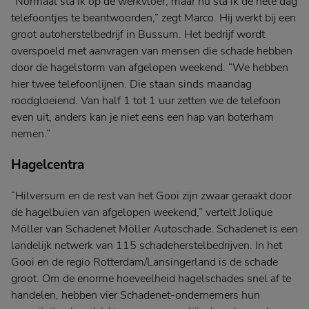
“Normaal sta ik op de werkvloer, maar nu sta ik de hele dag
telefoontjes te beantwoorden,” zegt Marco. Hij werkt bij een
groot autoherstelbedrijf in Bussum. Het bedrijf wordt
overspoeld met aanvragen van mensen die schade hebben
door de hagelstorm van afgelopen weekend. “We hebben
hier twee telefoonlijnen. Die staan sinds maandag
roodgloeiend. Van half 1 tot 1 uur zetten we de telefoon
even uit, anders kan je niet eens een hap van boterham
nemen.”
Hagelcentra
“Hilversum en de rest van het Gooi zijn zwaar geraakt door
de hagelbuien van afgelopen weekend,” vertelt Jolique
Möller van Schadenet Möller Autoschade. Schadenet is een
landelijk netwerk van 115 schadeherstelbedrijven. In het
Gooi en de regio Rotterdam/Lansingerland is de schade
groot. Om de enorme hoeveelheid hagelschades snel af te
handelen, hebben vier Schadenet-ondernemers hun