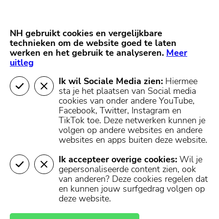
Skip
Start van hoofdcontent
naar
content
Nieuws
NH Gooi
Partners
NH gebruikt cookies en vergelijkbare
MENU
technieken om de website goed te laten
werken en het gebruik te analyseren.
Mijn regio
Meer
uitleg
Ik wil Sociale Media zien:
Hiermee
sta je het plaatsen van Social media
cookies van onder andere YouTube,
Facebook, Twitter, Instagram en
TikTok toe.
Deze netwerken kunnen je
volgen op andere websites en andere
websites en apps buiten deze website.
Ik accepteer overige cookies:
Wil je
gepersonaliseerde content zien, ook
van anderen? Deze cookies regelen dat
en kunnen jouw surfgedrag volgen op
deze website.