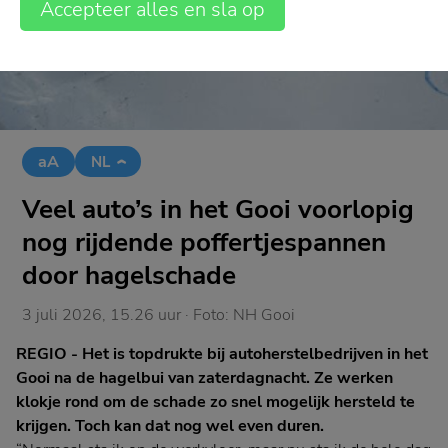
Accepteer alles en sla op
aA
NL
Veel auto’s in het Gooi voorlopig
nog rijdende poffertjespannen
door hagelschade
3 juli 2026, 15.26 uur
· Foto:
NH Gooi
REGIO - Het is topdrukte bij autoherstelbedrijven in het
Gooi na de hagelbui van zaterdagnacht. Ze werken
klokje rond om de schade zo snel mogelijk hersteld te
krijgen. Toch kan dat nog wel even duren.