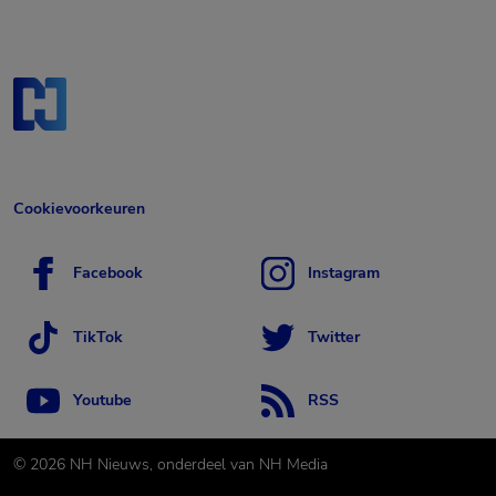
Cookievoorkeuren
Facebook
Instagram
TikTok
Twitter
Youtube
RSS
©
2026
NH Nieuws, onderdeel van NH Media