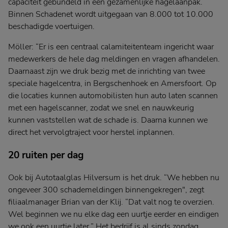
capaciteit gebundeld in een gezamenlijke hagelaanpak.
Binnen Schadenet wordt uitgegaan van 8.000 tot 10.000
beschadigde voertuigen.
Möller: “Er is een centraal calamiteitenteam ingericht waar
medewerkers de hele dag meldingen en vragen afhandelen.
Daarnaast zijn we druk bezig met de inrichting van twee
speciale hagelcentra, in Bergschenhoek en Amersfoort. Op
die locaties kunnen automobilisten hun auto laten scannen
met een hagelscanner, zodat we snel en nauwkeurig
kunnen vaststellen wat de schade is. Daarna kunnen we
direct het vervolgtraject voor herstel inplannen.
20 ruiten per dag
Ook bij Autotaalglas Hilversum is het druk. “We hebben nu
ongeveer 300 schademeldingen binnengekregen", zegt
filiaalmanager Brian van der Klij. “Dat valt nog te overzien.
Wel beginnen we nu elke dag een uurtje eerder en eindigen
we ook een uurtje later.” Het bedrijf is al sinds zondag