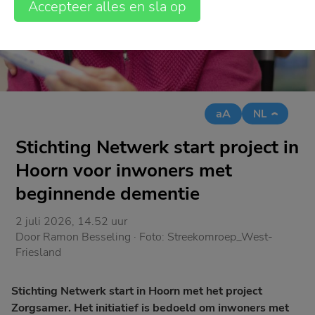
Accepteer alles en sla op
aA
NL
Stichting Netwerk start project in
Hoorn voor inwoners met
beginnende dementie
2 juli 2026, 14.52 uur
Door
Ramon Besseling
· Foto:
Streekomroep_West-
Friesland
Stichting Netwerk start in Hoorn met het project
Zorgsamer. Het initiatief is bedoeld om inwoners met