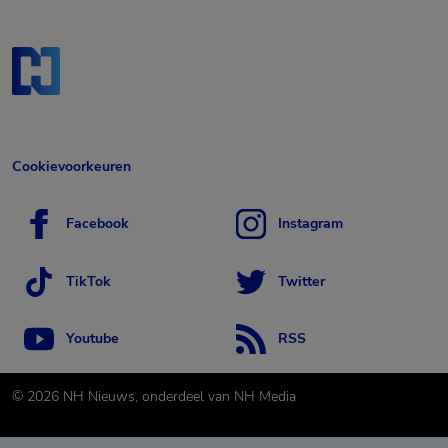
Cookievoorkeuren
Facebook
Instagram
TikTok
Twitter
Youtube
RSS
©
2026
NH Nieuws, onderdeel van NH Media