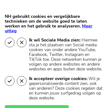
Skip
Start van hoofdcontent
naar
content
Nieuws
NH Gooi
Partners
NH gebruikt cookies en vergelijkbare
MENU
technieken om de website goed te laten
werken en het gebruik te analyseren.
Mijn regio
Meer
uitleg
Ik wil Sociale Media zien:
Hiermee
sta je het plaatsen van Social media
cookies van onder andere YouTube,
Facebook, Twitter, Instagram en
TikTok toe.
Deze netwerken kunnen je
volgen op andere websites en andere
websites en apps buiten deze website.
Ik accepteer overige cookies:
Wil je
gepersonaliseerde content zien, ook
van anderen? Deze cookies regelen dat
en kunnen jouw surfgedrag volgen op
deze website.