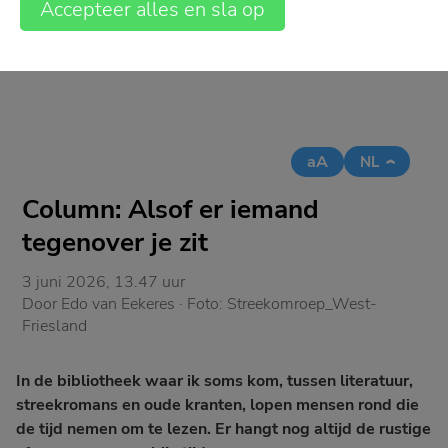
Accepteer alles en sla op
aA
NL
Column: Alsof er iemand
tegenover je zit
3 juni 2026, 13.47 uur
Door
Edo van Eekeres
· Foto:
Streekomroep_West-
Friesland
In de bibliotheek waar ik soms kom, tussen literatuur,
streekromans en oude kranten, lopen mensen rond die
de tijd nemen om te lezen. Er hangt nog altijd de rustige