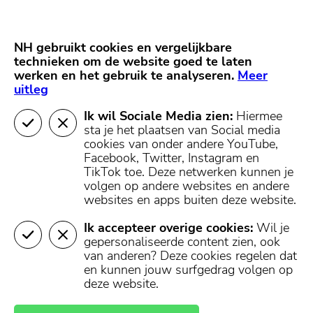
Skip
Start van hoofdcontent
naar
content
Nieuws
NH Gooi
Partners
NH gebruikt cookies en vergelijkbare
MENU
technieken om de website goed te laten
werken en het gebruik te analyseren.
Mijn regio
Meer
uitleg
Ik wil Sociale Media zien:
Hiermee
sta je het plaatsen van Social media
cookies van onder andere YouTube,
Facebook, Twitter, Instagram en
TikTok toe.
Deze netwerken kunnen je
volgen op andere websites en andere
websites en apps buiten deze website.
Ik accepteer overige cookies:
Wil je
gepersonaliseerde content zien, ook
van anderen? Deze cookies regelen dat
en kunnen jouw surfgedrag volgen op
deze website.