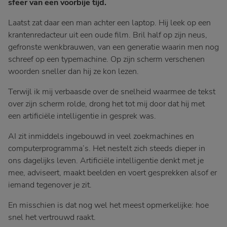
sfeer van een voorbije tijd.
Laatst zat daar een man achter een laptop. Hij leek op een
krantenredacteur uit een oude film. Bril half op zijn neus,
gefronste wenkbrauwen, van een generatie waarin men nog
schreef op een typemachine. Op zijn scherm verschenen
woorden sneller dan hij ze kon lezen.
Terwijl ik mij verbaasde over de snelheid waarmee de tekst
over zijn scherm rolde, drong het tot mij door dat hij met
een artificiële intelligentie in gesprek was.
AI zit inmiddels ingebouwd in veel zoekmachines en
computerprogramma’s. Het nestelt zich steeds dieper in
ons dagelijks leven. Artificiële intelligentie denkt met je
mee, adviseert, maakt beelden en voert gesprekken alsof er
iemand tegenover je zit.
En misschien is dat nog wel het meest opmerkelijke: hoe
snel het vertrouwd raakt.