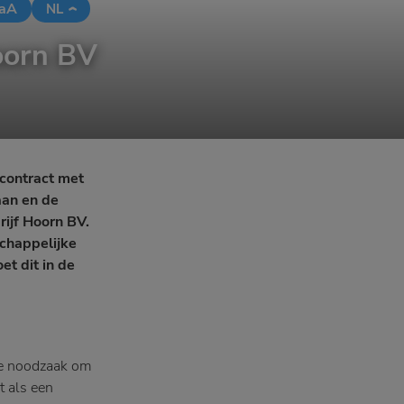
aA
NL
oorn BV
contract met
aan en de
ijf Hoorn BV.
chappelijke
t dit in de
de noodzaak om
t als een