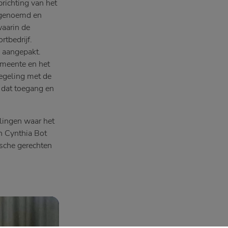
prichting van het
s genoemd en
waarin de
tbedrijf.
 aangepakt.
gemeente en het
egeling met de
 dat toegang en
lingen waar het
en Cynthia Bot
ische gerechten