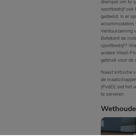
drempel om te sp
sportbedrijf oo
gedeeld. Is er s
accommodaties v
Verduurzaming v
Betekent de inst
sportbedrijf? W
andere West-Frie
gebruik voor de s
Naast kritische 
de maatschappeli
(PvdD) ziet het 
te serveren.
Wethouder