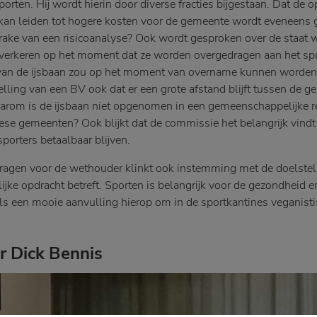
orten. Hij wordt hierin door diverse fracties bijgestaan. Dat de o
k kan leiden tot hogere kosten voor de gemeente wordt eveneen
prake van een risicoanalyse? Ook wordt gesproken over de staat 
erkeren op het moment dat ze worden overgedragen aan het spor
an de ijsbaan zou op het moment van overname kunnen worden
elling van een BV ook dat er een grote afstand blijft tussen de 
aarom is de ijsbaan niet opgenomen in een gemeenschappelijke r
se gemeenten? Ook blijkt dat de commissie het belangrijk vindt
porters betaalbaar blijven.
vragen voor de wethouder klinkt ook instemming met de doelstel
jke opdracht betreft. Sporten is belangrijk voor de gezondheid 
als een mooie aanvulling hierop om in de sportkantines veganist
 Dick Bennis