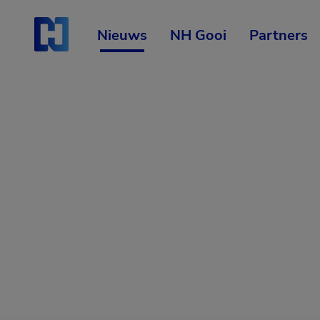
Skip
Start van hoofdcontent
naar
content
Nieuws
NH Gooi
Partners