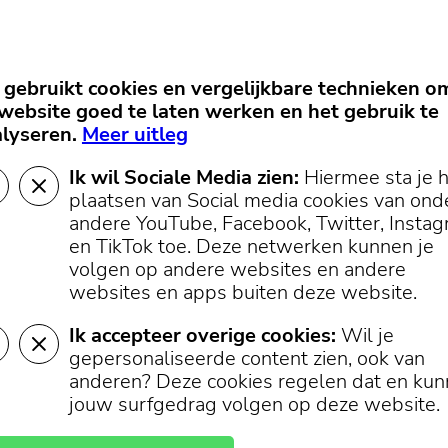
gebruikt cookies en vergelijkbare technieken o
website goed te laten werken en het gebruik te
lyseren.
Meer uitleg
Ik wil Sociale Media zien:
Hiermee sta je 
plaatsen van Social media cookies van ond
andere YouTube, Facebook, Twitter, Insta
en TikTok toe.
Deze netwerken kunnen je
volgen op andere websites en andere
websites en apps buiten deze website.
Ik accepteer overige cookies:
Wil je
 / Streekomroep West-Friesland - Foto: Streekomroep_West-Friesland
gepersonaliseerde content zien, ook van
blij met de positieve opmerkingen en tracht de vragen en zorge
anderen? Deze cookies regelen dat en ku
woorden. Het is niet de bedoeling een sportbedrijf op te richten 
jouw surfgedrag volgen op deze website.
nst. Er is serieus nagedacht over de te nemen stappen. Deze ver
meer aanwijzingen te kunnen meenemen om de organisatie en c