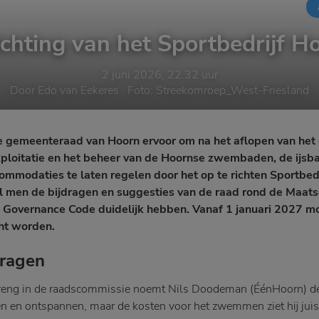
ichting van het Sportbedrijf H
2 juni 2026, 22.32 uur
Door
Edo van Eekeres
· Foto:
Streekomroep_West-Friesland
e gemeenteraad van Hoorn ervoor om na het aflopen van het 
xploitatie en het beheer van de Hoornse zwembaden, de ijsb
mmodaties te laten regelen door het op te richten Sportbedr
 men de bijdragen en suggesties van de raad rond de Maats
Governance Code duidelijk hebben. Vanaf 1 januari 2027 moe
ht worden.
vragen
inbreng in de raadscommissie noemt Nils Doodeman (ÉénHoorn) 
n en ontspannen, maar de kosten voor het zwemmen ziet hij juis