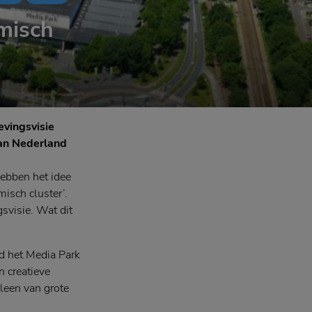
misch
vingsvisie
van Nederland
ebben het idee
isch cluster’.
svisie. Wat dit
nd het Media Park
n creatieve
leen van grote