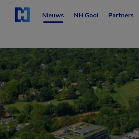
Skip
Start van hoofdcontent
naar
content
Nieuws
NH Gooi
Partners