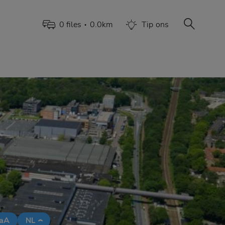
0
file
s
0.0
km
Tip
ons
•
aA
NL