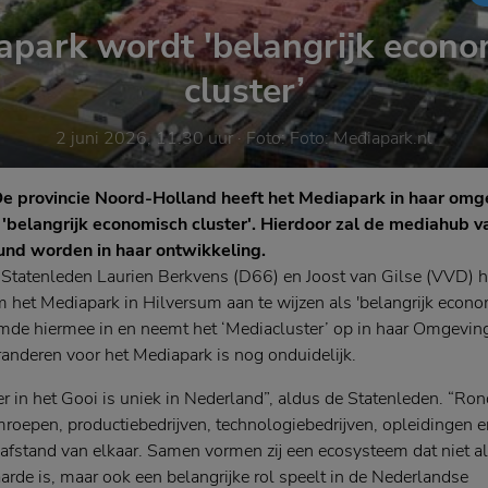
apark wordt 'belangrijk econo
cluster’
2 juni 2026, 11.30 uur
· Foto:
Foto: Mediapark.nl
 provincie Noord-Holland heeft het Mediapark in haar omge
'belangrijk economisch cluster'. Hierdoor zal de mediahub 
und worden in haar ontwikkeling.
Statenleden Laurien Berkvens (D66) en Joost van Gilse (VVD) h
het Mediapark in Hilversum aan te wijzen als 'belangrijk econom
mde hiermee in en neemt het ‘Mediacluster’ op in haar Omgeving
randeren voor het Mediapark is nog onduidelijk.
r in het Gooi is uniek in Nederland”, aldus de Statenleden. “Ro
roepen, productiebedrijven, technologiebedrijven, opleidingen e
afstand van elkaar. Samen vormen zij een ecosysteem dat niet al
de is, maar ook een belangrijke rol speelt in de Nederlandse