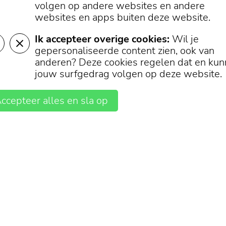
volgen op andere websites en andere
waarden creëren die nodig zijn voor hun verdere ontwikkeling.”
websites en apps buiten deze website.
 (D66) houdt dat in dat de provincie in de toekomst zal helpen b
Ik accepteer overige cookies:
Wil je
jvoorbeeld de mobiliteit, de ruimtelijke indeling voor bedrijven e
gepersonaliseerde content zien, ook van
an infrastructuur zoals het elektriciteitsnet. Berkvens noemt de
anderen? Deze cookies regelen dat en ku
ar komende maatregelen en beleid aan kunnen hangen".
jouw surfgedrag volgen op deze website.
t per cluster kijken hoe ze deze het beste kunnen ondersteunen.
ccepteer alles en sla op
rden ondersteund, is in de omgevingsvisie van de provincie nie
 Die wordt volgens de
huidige agenda
in september voor alle i