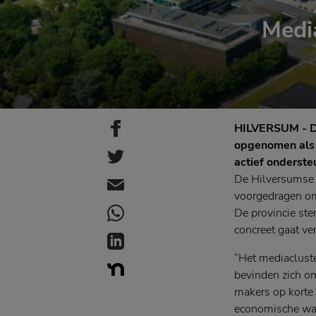
Medi
HILVERSUM - De
opgenomen als 
actief onderste
De Hilversumse 
voorgedragen om 
De provincie ste
concreet gaat ve
“Het mediacluste
bevinden zich om
makers op korte 
economische waar