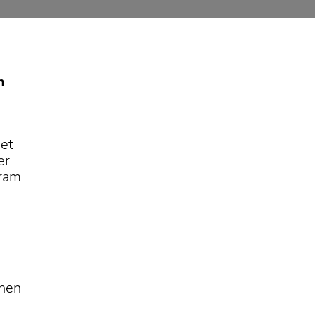
dan gedacht,
m
ouder gaat er bij
Af en toe wordt
het
er
gram
nnen