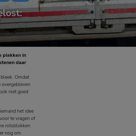
lost:
e plekken in
 stenen daar
g bleek. Omdat
e overgebleven
 ook niet goed
iemand het idee
voor te vragen of
rme rotsblokken
j er nog om