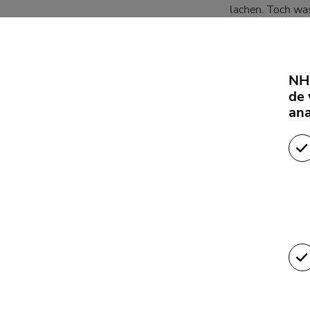
lachen. Toch was
Speciaal v
De eerste stene
NH 
omdat de keien e
de 
projecten met a
ana
er een fout gema