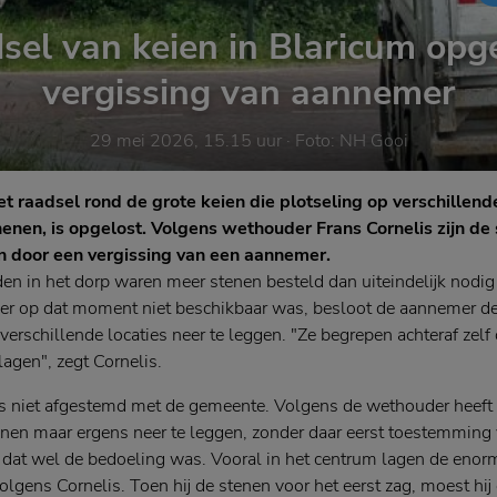
sel van keien in Blaricum opge
vergissing van aannemer
29 mei 2026, 15.15 uur
· Foto:
NH Gooi
raadsel rond de grote keien die plotseling op verschillend
enen, is opgelost. Volgens wethouder Frans Cornelis zijn de
 door een vergissing van een aannemer.
en in het dorp waren meer stenen besteld dan uiteindelijk nodi
er op dat moment niet beschikbaar was, besloot de aannemer d
p verschillende locaties neer te leggen. "Ze begrepen achteraf zelf
agen", zegt Cornelis.
s niet afgestemd met de gemeente. Volgens de wethouder heeft 
en maar ergens neer te leggen, zonder daar eerst toestemming 
f dat wel de bedoeling was. Vooral in het centrum lagen de eno
volgens Cornelis. Toen hij de stenen voor het eerst zag, moest hi