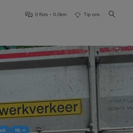
0
file
s
0.0
km
Tip
ons
•
aA
NL