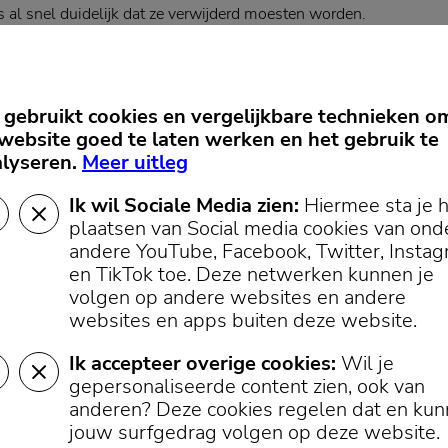
 al snel duidelijk dat ze verwijderd moesten worden.
ervoer
n worden inmiddels weggehaald. Het verwijderen duurde langer 
gebruikt cookies en vergelijkbare technieken o
rg zwaar zijn en speciaal vervoer nodig hebben. Volgens de weth
website goed te laten werken en het gebruik te
annemers weleens iets mis. "We werken overal met aannemers. 
lyseren.
Meer uitleg
akt."
Ik wil Sociale Media zien:
Hiermee sta je 
plaatsen van Social media cookies van ond
andere YouTube, Facebook, Twitter, Insta
en TikTok toe.
Deze netwerken kunnen je
volgen op andere websites en andere
websites en apps buiten deze website.
Ik accepteer overige cookies:
Wil je
gepersonaliseerde content zien, ook van
anderen? Deze cookies regelen dat en ku
jouw surfgedrag volgen op deze website.