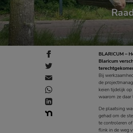
Raad
BLARICUM – Het 
Blaricum versch
terechtgekomen
Bij werkzaamhed
de projectmanag
keien tijdelijk o
waarom ze daar l
De plaatsing wa
gehad om de sten
te controleren o
flink in de weg 