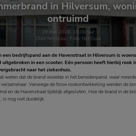
merbrand in Hilversum, won
ontruimd
28 mei 2026, 10.06 uur
Door
NH Gooi
· Foto:
NH Gooi
 een bedrijfspand aan de Havenstraat in Hilversum is woe
 uitgebroken in een scooter. Eén persoon heeft hierbij rook
vergebracht naar het ziekenhuis.
at weten dat de brand woedde in het benedenpand, waar meerd
 verzamelaar. Vanwege de forse rookontwikkeling werden de b
d en de Havenstraat tijdelijk afgesloten. Hoe de brand in de b
is nog niet duidelijk.