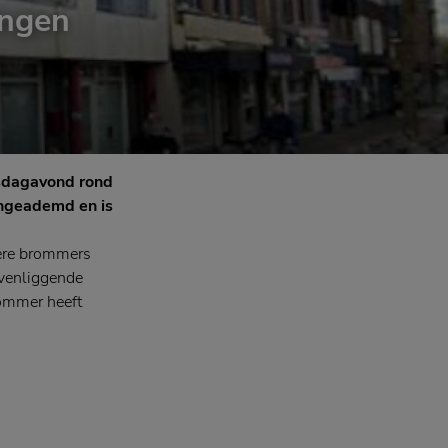
ingen
nsdagavond rond
 ingeademd en is
ere brommers
ovenliggende
rommer heeft