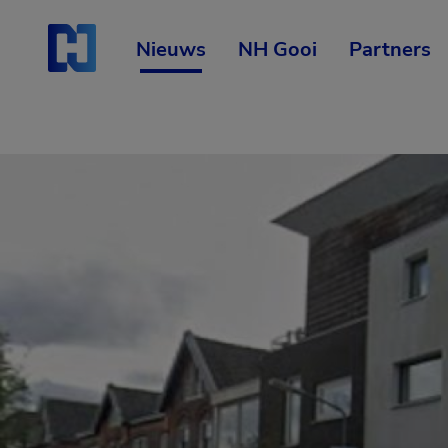
Skip
Start van hoofdcontent
naar
content
Nieuws
NH Gooi
Partners