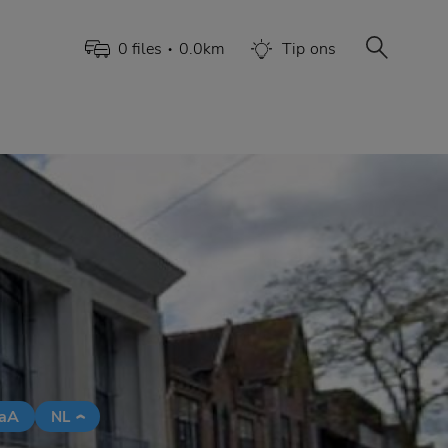
0
file
s
0.0
km
Tip
ons
•
aA
NL