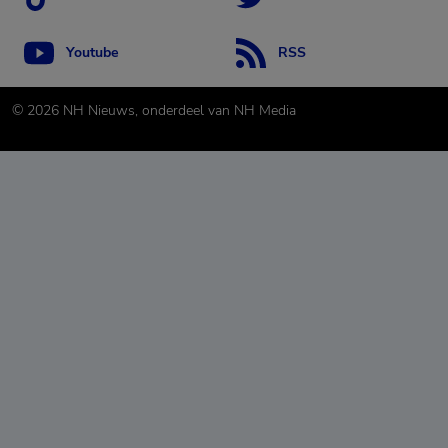
Youtube
RSS
©
2026
NH Nieuws, onderdeel van NH Media