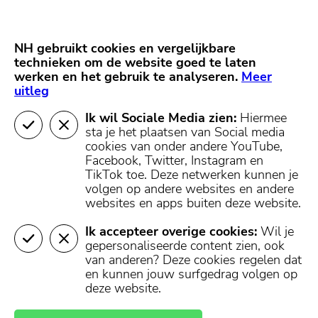
Skip
Start van hoofdcontent
naar
content
Nieuws
NH Gooi
Partners
NH gebruikt cookies en vergelijkbare
MENU
technieken om de website goed te laten
werken en het gebruik te analyseren.
Mijn regio
Meer
uitleg
Ik wil Sociale Media zien:
Hiermee
sta je het plaatsen van Social media
cookies van onder andere YouTube,
Facebook, Twitter, Instagram en
TikTok toe.
Deze netwerken kunnen je
volgen op andere websites en andere
websites en apps buiten deze website.
Ik accepteer overige cookies:
Wil je
gepersonaliseerde content zien, ook
van anderen? Deze cookies regelen dat
en kunnen jouw surfgedrag volgen op
deze website.