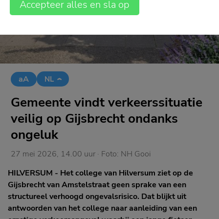
Accepteer alles en sla op
aA
NL
Gemeente vindt verkeerssituatie
veilig op Gijsbrecht ondanks
ongeluk
27 mei 2026, 14.00 uur
· Foto:
NH Gooi
HILVERSUM - Het college van Hilversum ziet op de
Gijsbrecht van Amstelstraat geen sprake van een
structureel verhoogd ongevalsrisico. Dat blijkt uit
antwoorden van het college naar aanleiding van een