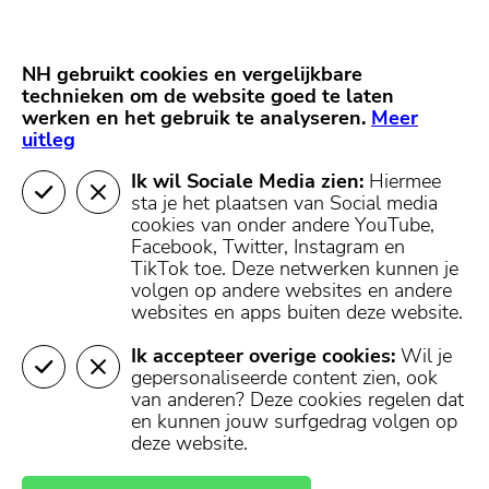
Skip
Start van hoofdcontent
naar
content
Nieuws
NH Gooi
Partners
NH gebruikt cookies en vergelijkbare
MENU
technieken om de website goed te laten
werken en het gebruik te analyseren.
Mijn regio
Meer
uitleg
Ik wil Sociale Media zien:
Hiermee
sta je het plaatsen van Social media
cookies van onder andere YouTube,
Facebook, Twitter, Instagram en
TikTok toe.
Deze netwerken kunnen je
volgen op andere websites en andere
websites en apps buiten deze website.
Ik accepteer overige cookies:
Wil je
gepersonaliseerde content zien, ook
van anderen? Deze cookies regelen dat
en kunnen jouw surfgedrag volgen op
deze website.