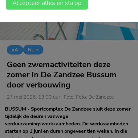
Accepteer alles en sla op
aA
NL
Geen zwemactiviteiten deze
zomer in De Zandzee Bussum
door verbouwing
27 mei 2026, 13.00 uur
· Foto:
Foto: De Zandzee
BUSSUM - Sportcomplex De Zandzee sluit deze zomer
tijdelijk de deuren vanwege
verduurzamingswerkzaamheden. De werkzaamheden
starten op 1 juni en duren ongeveer tien weken. In die