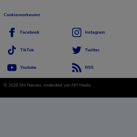
Cookievoorkeuren
Facebook
Instagram
TikTok
Twitter
Youtube
RSS
©
2026
NH Nieuws, onderdeel van NH Media