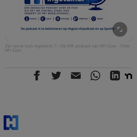
Zijn we er toch ingetuind…? - Dé WK podcast van NH Gooi - Foto:
NH Gooi