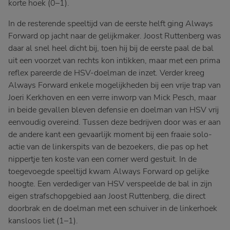
korte hoek (0–1).
In de resterende speeltijd van de eerste helft ging Always
Forward op jacht naar de gelijkmaker. Joost Ruttenberg was
daar al snel heel dicht bij, toen hij bij de eerste paal de bal
uit een voorzet van rechts kon intikken, maar met een prima
reflex pareerde de HSV-doelman de inzet. Verder kreeg
Always Forward enkele mogelijkheden bij een vrije trap van
Joeri Kerkhoven en een verre inworp van Mick Pesch, maar
in beide gevallen bleven defensie en doelman van HSV vrij
eenvoudig overeind. Tussen deze bedrijven door was er aan
de andere kant een gevaarlijk moment bij een fraaie solo-
actie van de linkerspits van de bezoekers, die pas op het
nippertje ten koste van een corner werd gestuit. In de
toegevoegde speeltijd kwam Always Forward op gelijke
hoogte. Een verdediger van HSV verspeelde de bal in zijn
eigen strafschopgebied aan Joost Ruttenberg, die direct
doorbrak en de doelman met een schuiver in de linkerhoek
kansloos liet (1–1).