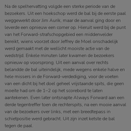
Na de spelhervatting volgde een sterke periode van de
bezoekers. Uit een hoekschop werd de bal bij de eerste paal
weggewerkt door Jim Aurik, maar de aanval ging door en
leverde een opnieuw een corner op. Hieruit werd bij de punt
van het Forward-strafschopgebied een middenvelder
bereikt, wiens voorzet door Jeffrey de Moel onschadelijk
werd gemaakt met de wellicht mooiste actie van de
wedstrijd. Enkele minuten later kwamen de bezoekers
opnieuw op voorsprong. Uit een aanval over rechts
belandde de bal uiteindelijk, mede wegens enkele halve en
hele missers in de Forward-verdediging, voor de voeten
van een dicht bij het doel geheel vrijstaande spits, die geen
moeite had om de 1–2 op het scorebord te laten
aantekenen. Even later ontsnapte Always Forward aan een
derde tegentreffer toen de rechterspits, na een mooie aanval
van de bezoekers over links, met een breedtepass in
schietpositie werd gebracht. Uit zijn inzet ketste de bal
tegen de paal.