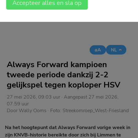
Accepteer alles en sla op
aA
NL
Always Forward kampioen
tweede periode dankzij 2-2
gelijkspel tegen koploper HSV
27 mei 2026, 09.03 uur
· Aangepast
27 mei 2026,
07.59 uur
Door
Wally Ooms
· Foto:
Streekomroep_West-Friesland
Na het hoogtepunt dat Always Forward vorige week in
zijn KNVB-historie bereikte door zich bij Limmen te