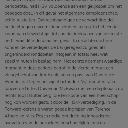
periodetitel, had HSV voldoende aan een gelijkspel om het
beoogde doel, in dit geval het algemene kampioenschap,
veilig te stellen. Dat rechtvaardigde de verwachting dat
beide ploegen risicomijdend zouden spelen. In het eerste
kwart van de wedstrijd, tot aan de drinkpauze van de eerste
helft, was dit inderdaad het geval. In de achterste linie
konden de verdedigers de bal geregeld zo goed als
ongehinderd rondspelen, hetgeen in totaal heel wat
speelminuten in beslag nam. Het eerste noemenswaardige
moment in deze periode betrof in de vierde minuut een
vleugelschot van Jim Aurik, uit een pass van Danilo v.d.
Woude, dat tegen het zijnet belandde. Vijf minuten later
lanceerde Gilles Duiveman McEwan met een dieptepass op
rechts Joost Ruttenberg, die ten koste van een hoekschop
nog kon worden gestuit door de HSV-verdediging. In de
Forward-defensie waren goede ingrepen van Terence
Alberg en Mick Pesch nodig om dreiging inhoudende
aanvallen van de bezoekers onschadelijk te maken.