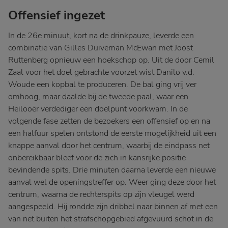
Offensief ingezet
In de 26e minuut, kort na de drinkpauze, leverde een
combinatie van Gilles Duiveman McEwan met Joost
Ruttenberg opnieuw een hoekschop op. Uit de door Cemil
Zaal voor het doel gebrachte voorzet wist Danilo v.d.
Woude een kopbal te produceren. De bal ging vrij ver
omhoog, maar daalde bij de tweede paal, waar een
Heilooër verdediger een doelpunt voorkwam. In de
volgende fase zetten de bezoekers een offensief op en na
een halfuur spelen ontstond de eerste mogelijkheid uit een
knappe aanval door het centrum, waarbij de eindpass net
onbereikbaar bleef voor de zich in kansrijke positie
bevindende spits. Drie minuten daarna leverde een nieuwe
aanval wel de openingstreffer op. Weer ging deze door het
centrum, waarna de rechterspits op zijn vleugel werd
aangespeeld. Hij rondde zijn dribbel naar binnen af met een
van net buiten het strafschopgebied afgevuurd schot in de