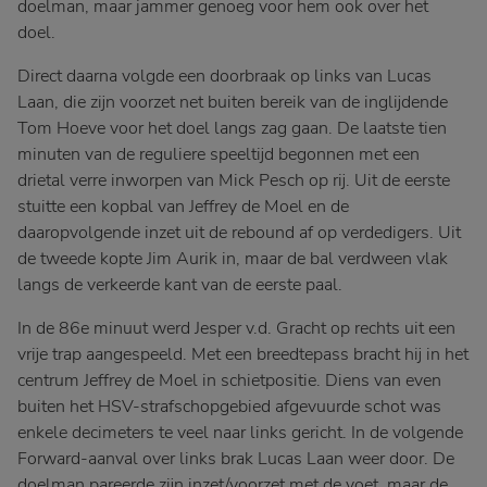
doelman, maar jammer genoeg voor hem ook over het
doel.
Direct daarna volgde een doorbraak op links van Lucas
Laan, die zijn voorzet net buiten bereik van de inglijdende
Tom Hoeve voor het doel langs zag gaan. De laatste tien
minuten van de reguliere speeltijd begonnen met een
drietal verre inworpen van Mick Pesch op rij. Uit de eerste
stuitte een kopbal van Jeffrey de Moel en de
daaropvolgende inzet uit de rebound af op verdedigers. Uit
de tweede kopte Jim Aurik in, maar de bal verdween vlak
langs de verkeerde kant van de eerste paal.
In de 86e minuut werd Jesper v.d. Gracht op rechts uit een
vrije trap aangespeeld. Met een breedtepass bracht hij in het
centrum Jeffrey de Moel in schietpositie. Diens van even
buiten het HSV-strafschopgebied afgevuurde schot was
enkele decimeters te veel naar links gericht. In de volgende
Forward-aanval over links brak Lucas Laan weer door. De
doelman pareerde zijn inzet/voorzet met de voet, maar de