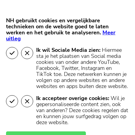
Skip
Start van hoofdcontent
naar
content
Nieuws
NH Gooi
Partners
NH gebruikt cookies en vergelijkbare
MENU
technieken om de website goed te laten
werken en het gebruik te analyseren.
Mijn regio
Meer
uitleg
Ik wil Sociale Media zien:
Hiermee
sta je het plaatsen van Social media
cookies van onder andere YouTube,
Facebook, Twitter, Instagram en
TikTok toe.
Deze netwerken kunnen je
volgen op andere websites en andere
websites en apps buiten deze website.
Ik accepteer overige cookies:
Wil je
gepersonaliseerde content zien, ook
van anderen? Deze cookies regelen dat
en kunnen jouw surfgedrag volgen op
deze website.