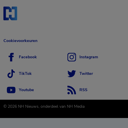
Cookievoorkeuren
Facebook
Instagram
TikTok
Twitter
Youtube
RSS
©
2026
NH Nieuws, onderdeel van NH Media