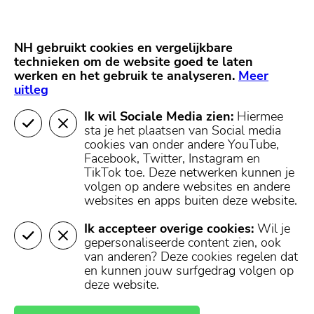
Skip
Start van hoofdcontent
naar
content
Nieuws
NH Gooi
Partners
NH gebruikt cookies en vergelijkbare
MENU
technieken om de website goed te laten
werken en het gebruik te analyseren.
Mijn regio
Meer
uitleg
Ik wil Sociale Media zien:
Hiermee
sta je het plaatsen van Social media
cookies van onder andere YouTube,
Facebook, Twitter, Instagram en
TikTok toe.
Deze netwerken kunnen je
volgen op andere websites en andere
websites en apps buiten deze website.
Ik accepteer overige cookies:
Wil je
gepersonaliseerde content zien, ook
van anderen? Deze cookies regelen dat
en kunnen jouw surfgedrag volgen op
deze website.