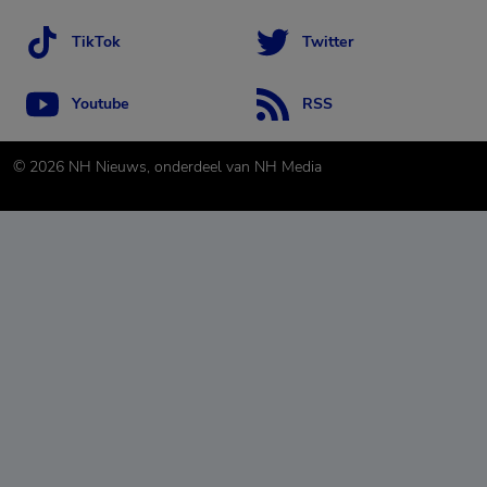
TikTok
Twitter
Youtube
RSS
©
2026
NH Nieuws, onderdeel van NH Media