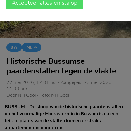
Accepteer alles en sla op
aA
NL
Historische Bussumse
paardenstallen tegen de vlakte
22 mei 2026, 17.01 uur
· Aangepast
23 mei 2026,
11.33 uur
Door
NH Gooi
· Foto:
NH Gooi
BUSSUM - De sloop van de historische paardenstallen
op het voormalige Hocrasterrein in Bussum is nu een
feit. In plaats van de stallen komen er straks
appartementencomplexen.