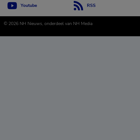
Youtube
RSS
©
2026
NH Nieuws, onderdeel van NH Media