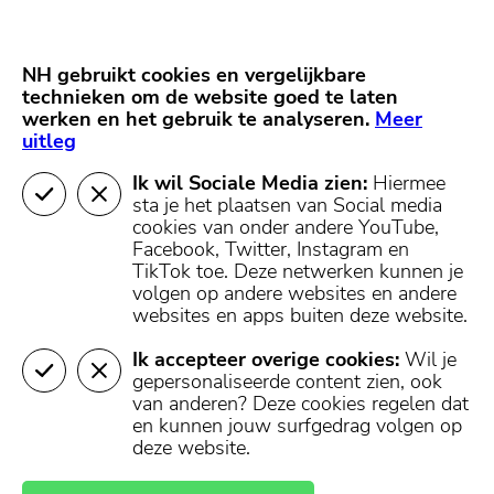
Skip
Start van hoofdcontent
naar
content
Nieuws
NH Gooi
Partners
NH gebruikt cookies en vergelijkbare
MENU
technieken om de website goed te laten
werken en het gebruik te analyseren.
Mijn regio
Meer
uitleg
Ik wil Sociale Media zien:
Hiermee
sta je het plaatsen van Social media
cookies van onder andere YouTube,
Facebook, Twitter, Instagram en
TikTok toe.
Deze netwerken kunnen je
volgen op andere websites en andere
websites en apps buiten deze website.
Ik accepteer overige cookies:
Wil je
gepersonaliseerde content zien, ook
van anderen? Deze cookies regelen dat
en kunnen jouw surfgedrag volgen op
deze website.