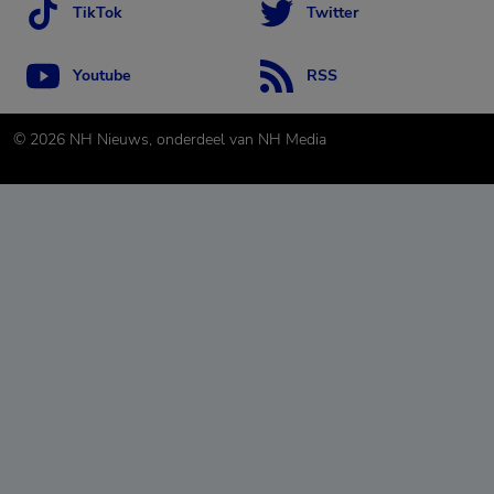
TikTok
Twitter
Youtube
RSS
©
2026
NH Nieuws, onderdeel van NH Media