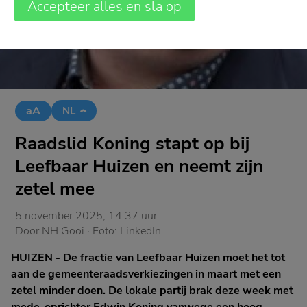
Accepteer alles en sla op
aA
NL
Raadslid Koning stapt op bij
Leefbaar Huizen en neemt zijn
zetel mee
5 november 2025, 14.37 uur
Door
NH Gooi
· Foto:
LinkedIn
HUIZEN - De fractie van Leefbaar Huizen moet het tot
aan de gemeenteraadsverkiezingen in maart met een
zetel minder doen. De lokale partij brak deze week met