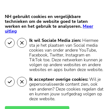
Skip
Start van hoofdcontent
naar
content
Nieuws
NH Gooi
Partners
NH gebruikt cookies en vergelijkbare
MENU
technieken om de website goed te laten
werken en het gebruik te analyseren.
Mijn regio
Meer
uitleg
Ik wil Sociale Media zien:
Hiermee
sta je het plaatsen van Social media
cookies van onder andere YouTube,
Facebook, Twitter, Instagram en
TikTok toe.
Deze netwerken kunnen je
volgen op andere websites en andere
websites en apps buiten deze website.
Ik accepteer overige cookies:
Wil je
gepersonaliseerde content zien, ook
van anderen? Deze cookies regelen dat
en kunnen jouw surfgedrag volgen op
deze website.