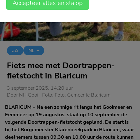
Accepteer alles en sla op
aA
NL
Fiets mee met Doortrappen-
fietstocht in Blaricum
3 september 2025, 14.20 uur
Door
NH Gooi
· Foto:
Foto: Gemeente Blaricum
BLARICUM – Na een zonnige rit langs het Gooimeer en
Eemmeer op 19 augustus, staat op 10 september de
volgende Doortrappen-fietstocht gepland. De start is
bij het Burgemeester Klarenbeekpark in Blaricum, waar
deelnemers tussen 09.30 en 10.00 uur de route kunnen