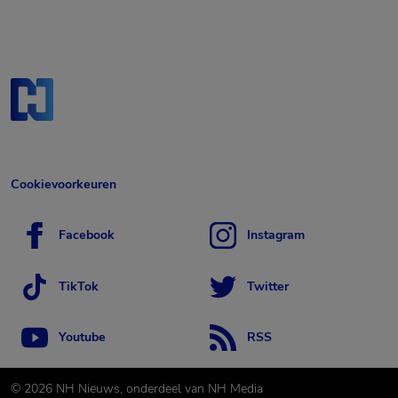
Cookievoorkeuren
Facebook
Instagram
TikTok
Twitter
Youtube
RSS
©
2026
NH Nieuws, onderdeel van NH Media