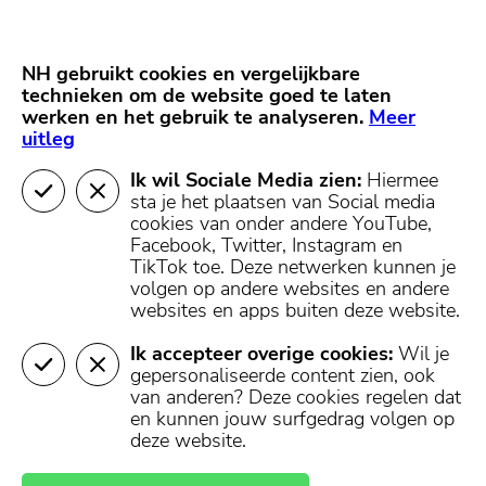
Skip
Start van hoofdcontent
naar
content
Nieuws
NH Gooi
Partners
NH gebruikt cookies en vergelijkbare
MENU
technieken om de website goed te laten
werken en het gebruik te analyseren.
Mijn regio
Meer
uitleg
Ik wil Sociale Media zien:
Hiermee
sta je het plaatsen van Social media
cookies van onder andere YouTube,
Facebook, Twitter, Instagram en
TikTok toe.
Deze netwerken kunnen je
volgen op andere websites en andere
websites en apps buiten deze website.
Ik accepteer overige cookies:
Wil je
gepersonaliseerde content zien, ook
van anderen? Deze cookies regelen dat
en kunnen jouw surfgedrag volgen op
deze website.