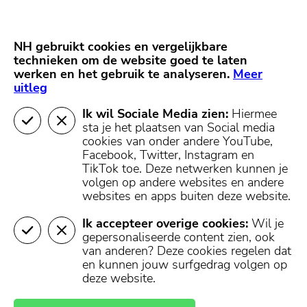
Skip
Start van hoofdcontent
naar
content
Nieuws
NH Gooi
Partners
NH gebruikt cookies en vergelijkbare
MENU
technieken om de website goed te laten
werken en het gebruik te analyseren.
Mijn regio
Meer
uitleg
Ik wil Sociale Media zien:
Hiermee
404 - Pagina niet
sta je het plaatsen van Social media
cookies van onder andere YouTube,
gevonden
Facebook, Twitter, Instagram en
TikTok toe.
Deze netwerken kunnen je
volgen op andere websites en andere
websites en apps buiten deze website.
De pagina die je hebt opgevraagd is helaas niet
teruggevonden in onze database.
Ik accepteer overige cookies:
Wil je
gepersonaliseerde content zien, ook
U kunt terugkeren naar de homepagina, of een pagina
van anderen? Deze cookies regelen dat
openen in het menu boven- of onderaan deze pagina.
en kunnen jouw surfgedrag volgen op
deze website.
Naar de
Naar mijn