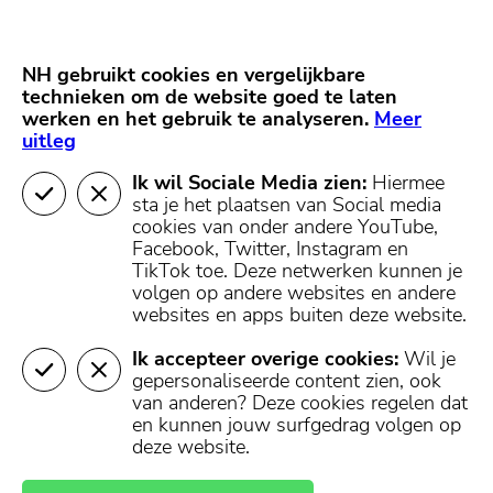
Skip
Start van hoofdcontent
naar
content
Nieuws
NH Gooi
Partners
NH gebruikt cookies en vergelijkbare
MENU
technieken om de website goed te laten
werken en het gebruik te analyseren.
Mijn regio
Meer
uitleg
Ik wil Sociale Media zien:
Hiermee
404 - Pagina niet
sta je het plaatsen van Social media
cookies van onder andere YouTube,
gevonden
Facebook, Twitter, Instagram en
TikTok toe.
Deze netwerken kunnen je
volgen op andere websites en andere
websites en apps buiten deze website.
De pagina die je hebt opgevraagd is helaas niet
teruggevonden in onze database.
Ik accepteer overige cookies:
Wil je
gepersonaliseerde content zien, ook
U kunt terugkeren naar de homepagina, of een pagina
van anderen? Deze cookies regelen dat
openen in het menu boven- of onderaan deze pagina.
en kunnen jouw surfgedrag volgen op
deze website.
Naar de
Naar mijn