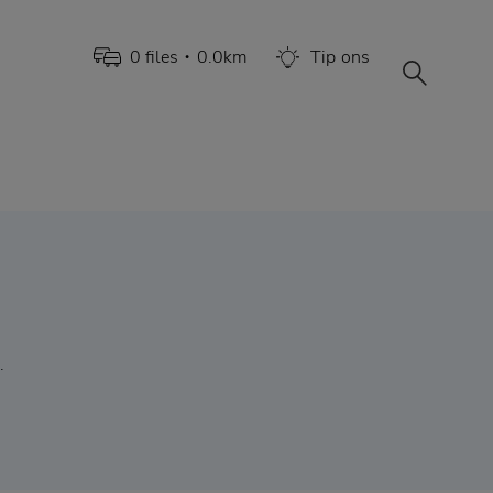
0
file
s
0.0
km
Tip
ons
•
.