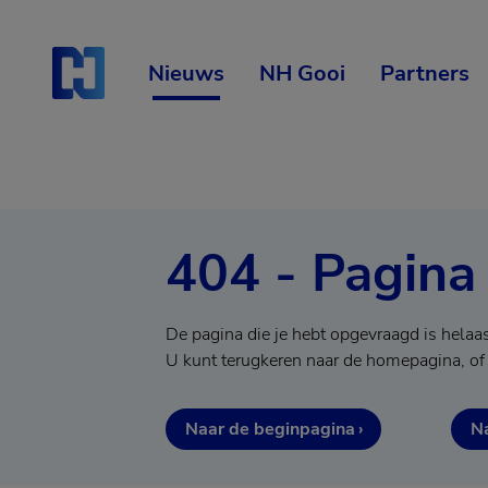
Skip
Start van hoofdcontent
naar
content
Nieuws
NH Gooi
Partners
404 - Pagina
De pagina die je hebt opgevraagd is helaa
U kunt terugkeren naar de homepagina, of
Naar de beginpagina
Na