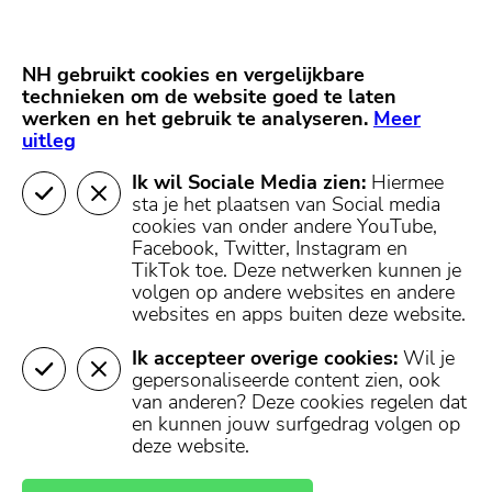
Skip
Start van hoofdcontent
naar
content
Nieuws
NH Gooi
Partners
NH gebruikt cookies en vergelijkbare
MENU
technieken om de website goed te laten
werken en het gebruik te analyseren.
Mijn regio
Meer
uitleg
Ik wil Sociale Media zien:
Hiermee
sta je het plaatsen van Social media
cookies van onder andere YouTube,
Facebook, Twitter, Instagram en
TikTok toe.
Deze netwerken kunnen je
volgen op andere websites en andere
websites en apps buiten deze website.
Ik accepteer overige cookies:
Wil je
gepersonaliseerde content zien, ook
van anderen? Deze cookies regelen dat
en kunnen jouw surfgedrag volgen op
deze website.