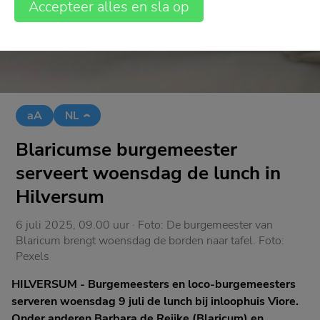
Accepteer alles en sla op
aA
NL
Blaricumse burgemeester
serveert woensdag de lunch in
Hilversum
6 juli 2025, 09.00 uur
· Foto:
De burgemeester van
Blaricum brengt woensdag de borden naar tafel. Foto:
Pexels
HILVERSUM - Burgemeesters en loco-burgemeesters
serveren woensdag 9 juli de lunch bij inloophuis Viore.
Onder anderen Barbara de Reijke (Blaricum) en