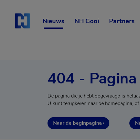
Skip
Start van hoofdcontent
naar
content
Nieuws
NH Gooi
Partners
404 - Pagina
De pagina die je hebt opgevraagd is helaa
U kunt terugkeren naar de homepagina, of
Naar de beginpagina
Na