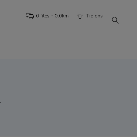
0
file
s
0.0
km
Tip
ons
•
.