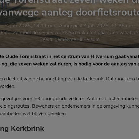
vanwege aanleg doorfietsrout
4 juli 2025, 13.11 uur
· Aangepast
4 juli 2025, 11.35 uur
 Foto:
Zo moet de vernieuwde Kerkbrink eruit gaan zien vanaf de
Beeld: gemeente Hilversum
 Oude Torenstraat in het centrum van Hilversum gaat vanaf
iting, die zeven weken zal duren, is nodig voor de aanleg van
 deel uit van de herinrichting van de Kerkbrink. Dat moet een 
worden.
ft gevolgen voor het doorgaande verkeer. Automobilisten moeten
eidingsroutes. Bewoners en ondernemers in de omgeving kunn
aamheden wel blijven bereiken.
ing Kerkbrink