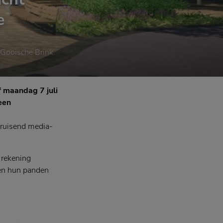
e
 Gooische Brink.
 maandag 7 juli
 een
bruisend media-
 rekening
en hun panden