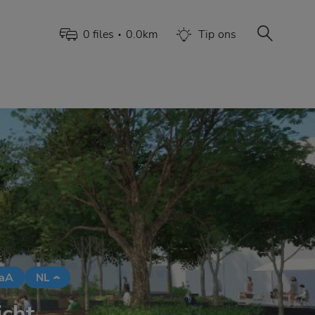
0
file
s
0.0
km
Tip
ons
•
aA
NL
icht