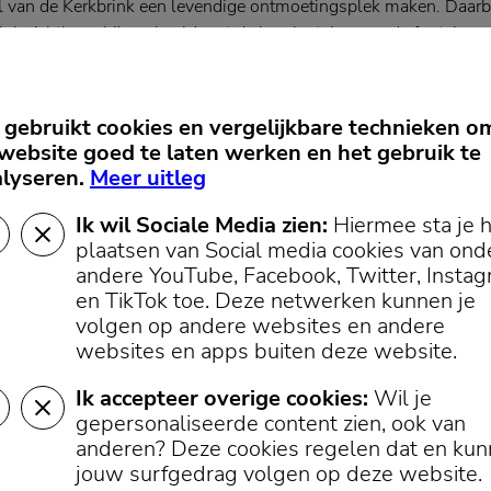
van de Kerkbrink een levendige ontmoetingsplek maken. Daarbij 
plek zichtbaar, bijvoorbeeld met de herplaatsing van de fontein e
en die hier ooit stond.
oet de inrichting ook het moderne Hilversum als Mediastad uitstr
gebruikt cookies en vergelijkbare technieken o
ge evenementen, cultuur en mediatoepassingen, zoals interactie
website goed te laten werken en het gebruik te
. Zo hoopt de gemeente het plein zowel een historisch als eigentij
lyseren.
Meer uitleg
Ik wil Sociale Media zien:
Hiermee sta je 
 praktische informatie
plaatsen van Social media cookies van ond
andere YouTube, Facebook, Twitter, Insta
ewoners en ondernemers te beantwoorden, houdt de gemeente 
en TikTok toe.
Deze netwerken kunnen je
 tussen 12.00 en 13.00 uur een inloopspreekuur bij het Wijki
volgen op andere websites en andere
 29.
websites en apps buiten deze website.
 over het project te volgen via de BouwApp.
Ik accepteer overige cookies:
Wil je
gepersonaliseerde content zien, ook van
anderen? Deze cookies regelen dat en ku
jouw surfgedrag volgen op deze website.