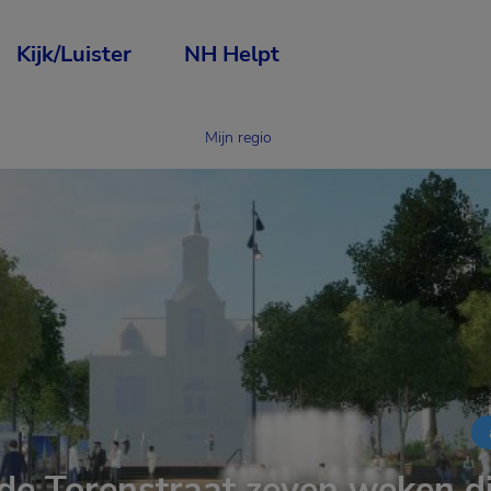
Kijk/Luister
NH Helpt
Mijn regio
e Torenstraat zeven weken d