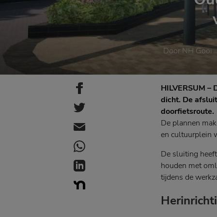
Door
NH Gooi
·
HILVERSUM – De
dicht. De afslu
doorfietsroute.
De plannen maken
en cultuurplein 
De sluiting hee
houden met oml
tijdens de werkz
Herinricht