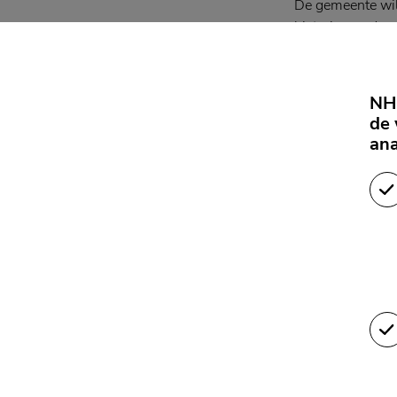
De gemeente wil 
historie van de 
naar de Oude Tor
Tegelijkertijd m
NH 
voor kleinschali
de 
lichtinstallaties
ana
geven.
Updates en
Om vragen van b
donderdagmiddag
aan de Kerkbrink
Ook zijn updates