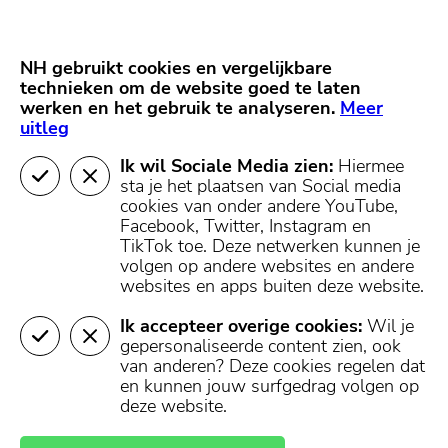
Skip
Start van hoofdcontent
naar
content
Nieuws
NH Gooi
Partners
NH gebruikt cookies en vergelijkbare
MENU
technieken om de website goed te laten
werken en het gebruik te analyseren.
Mijn regio
Meer
uitleg
Ik wil Sociale Media zien:
Hiermee
404 - Pagina niet
sta je het plaatsen van Social media
cookies van onder andere YouTube,
gevonden
Facebook, Twitter, Instagram en
TikTok toe.
Deze netwerken kunnen je
volgen op andere websites en andere
websites en apps buiten deze website.
De pagina die je hebt opgevraagd is helaas niet
teruggevonden in onze database.
Ik accepteer overige cookies:
Wil je
gepersonaliseerde content zien, ook
U kunt terugkeren naar de homepagina, of een pagina
van anderen? Deze cookies regelen dat
openen in het menu boven- of onderaan deze pagina.
en kunnen jouw surfgedrag volgen op
deze website.
Naar de
Naar mijn