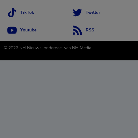
TikTok
Twitter
Youtube
RSS
©
2026
NH Nieuws, onderdeel van NH Media