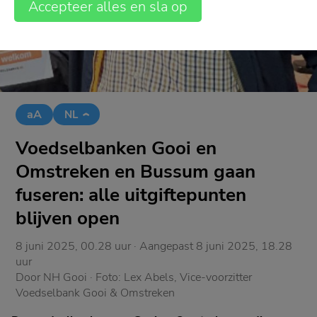
Accepteer alles en sla op
aA
NL
Voedselbanken Gooi en
Omstreken en Bussum gaan
fuseren: alle uitgiftepunten
blijven open
8 juni 2025, 00.28 uur
· Aangepast
8 juni 2025, 18.28
uur
Door
NH Gooi
· Foto:
Lex Abels, Vice-voorzitter
Voedselbank Gooi & Omstreken