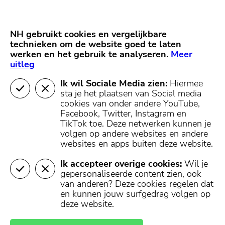
Skip
Start van hoofdcontent
naar
content
Nieuws
NH Gooi
Partners
NH gebruikt cookies en vergelijkbare
MENU
technieken om de website goed te laten
werken en het gebruik te analyseren.
Mijn regio
Meer
uitleg
Ik wil Sociale Media zien:
Hiermee
sta je het plaatsen van Social media
cookies van onder andere YouTube,
Facebook, Twitter, Instagram en
TikTok toe.
Deze netwerken kunnen je
volgen op andere websites en andere
websites en apps buiten deze website.
Ik accepteer overige cookies:
Wil je
gepersonaliseerde content zien, ook
van anderen? Deze cookies regelen dat
en kunnen jouw surfgedrag volgen op
deze website.