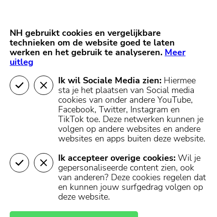
Skip
Start van hoofdcontent
naar
content
Nieuws
NH Gooi
Partners
NH gebruikt cookies en vergelijkbare
MENU
technieken om de website goed te laten
werken en het gebruik te analyseren.
Mijn regio
Meer
uitleg
Ik wil Sociale Media zien:
Hiermee
404 - Pagina niet
sta je het plaatsen van Social media
cookies van onder andere YouTube,
gevonden
Facebook, Twitter, Instagram en
TikTok toe.
Deze netwerken kunnen je
volgen op andere websites en andere
websites en apps buiten deze website.
De pagina die je hebt opgevraagd is helaas niet
teruggevonden in onze database.
Ik accepteer overige cookies:
Wil je
gepersonaliseerde content zien, ook
U kunt terugkeren naar de homepagina, of een pagina
van anderen? Deze cookies regelen dat
openen in het menu boven- of onderaan deze pagina.
en kunnen jouw surfgedrag volgen op
deze website.
Naar de
Naar mijn