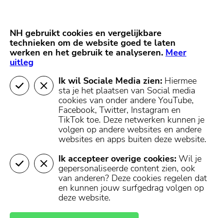
Skip
Start van hoofdcontent
naar
content
Nieuws
NH Gooi
Partners
NH gebruikt cookies en vergelijkbare
MENU
technieken om de website goed te laten
werken en het gebruik te analyseren.
Mijn regio
Meer
uitleg
Ik wil Sociale Media zien:
Hiermee
404 - Pagina niet
sta je het plaatsen van Social media
cookies van onder andere YouTube,
gevonden
Facebook, Twitter, Instagram en
TikTok toe.
Deze netwerken kunnen je
volgen op andere websites en andere
websites en apps buiten deze website.
De pagina die je hebt opgevraagd is helaas niet
teruggevonden in onze database.
Ik accepteer overige cookies:
Wil je
gepersonaliseerde content zien, ook
U kunt terugkeren naar de homepagina, of een pagina
van anderen? Deze cookies regelen dat
openen in het menu boven- of onderaan deze pagina.
en kunnen jouw surfgedrag volgen op
deze website.
Naar de
Naar mijn