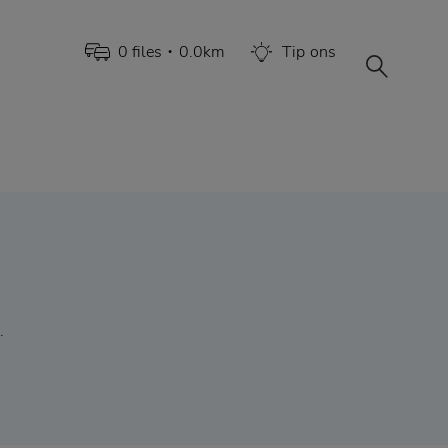
0
file
s
0.0
km
Tip
ons
•
.