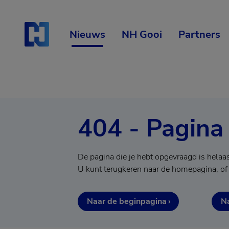
Skip
Start van hoofdcontent
naar
content
Nieuws
NH Gooi
Partners
404 - Pagina
De pagina die je hebt opgevraagd is helaa
U kunt terugkeren naar de homepagina, of
Naar de beginpagina
Na